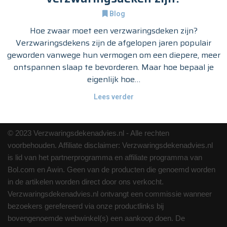
Blog
Hoe zwaar moet een verzwaringsdeken zijn?
Verzwaringsdekens zijn de afgelopen jaren populair
geworden vanwege hun vermogen om een diepere, meer
ontspannen slaap te bevorderen. Maar hoe bepaal je
eigenlijk hoe…
Lees verder
© 2023 Verzwaringsdekenadvies.nl - Alle rechten
voorbehouden. Affiliate disclaimer: Verzwaringsdekenadvies.nl
is lid van het partnerprogramma en affiliate programma van
Bol.com en Awin. Geen van de producten die genoemd worden
in de artikelen worden direct door ons verkocht.
Verzwaringsdekenadvies.nl ontvangt een commissie wanneer
bezoekers gerefereerd via onze productlinks bij
bovengenoemde webwinkel(s) een aankoop doen. De