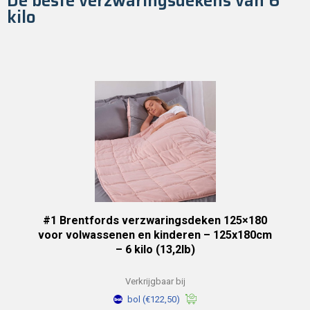
De beste verzwaringsdekens van 6
kilo
#1 Brentfords verzwaringsdeken 125×180
voor volwassenen en kinderen – 125x180cm
– 6 kilo (13,2lb)
Verkrijgbaar bij
bol
(€122,50)