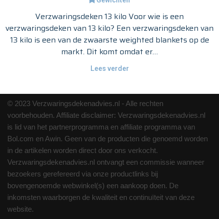
Verzwaringsdeken 13 kilo Voor wie is een
verzwaringsdeken van 13 kilo? Een verzwaringsdeken van
13 kilo is een van de zwaarste weighted blankets op de
markt. Dit komt omdat er…
Lees verder
© 2023 Verzwaringsdekenadvies.nl - Alle rechten
voorbehouden. Affiliate disclaimer: Verzwaringsdekenadvies.nl
is lid van het partnerprogramma en affiliate programma van
Bol.com en Awin. Geen van de producten die genoemd worden
in de artikelen worden direct door ons verkocht.
Verzwaringsdekenadvies.nl ontvangt een commissie wanneer
bezoekers gerefereerd via onze productlinks bij
bovengenoemde webwinkel(s) een aankoop doen. De
inkomsten waarborgen de kwaliteit en continuïteit van deze
website.