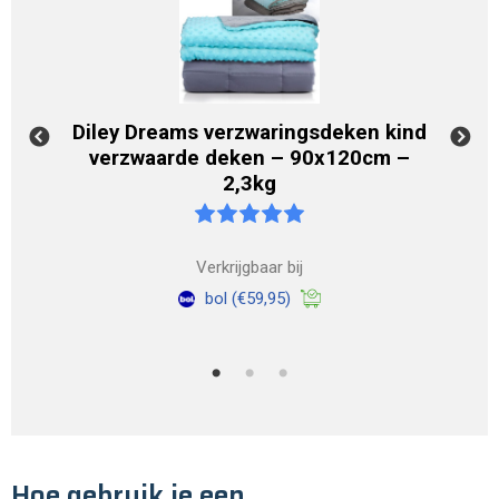
Diley Dreams verzwaringsdeken kind
Cal
verzwaarde deken – 90x120cm –
cm –
2,3kg
Verkrijgbaar bij
bol
(€59,95)
Hoe gebruik je een