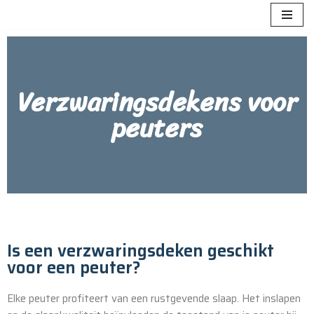
Meteen
naar
de
Verzwaringsdekens voor
inhoud
peuters
Is een verzwaringsdeken geschikt
voor een peuter?
Elke peuter profiteert van een rustgevende slaap. Het inslapen