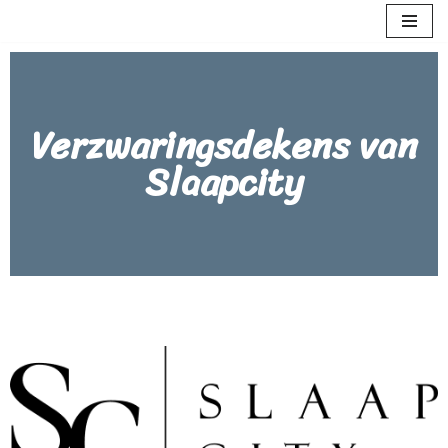
Meteen
naar
de
Verzwaringsdekens van
inhoud
Slaapcity