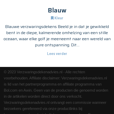
Blauw
Kleur
Blauwe verzwaringsdekens Beeld je in dat je gewikkeld
bent in de diepe, kalmerende omhelzing van een stille
oceaan, waar elke golf je meeneemt naar een wereld van
pure ontspanning. Dit…
Lees verder
© 2023 Verzwaringsdekenadvies.nl - Alle rechten
voorbehouden. Affiliate disclaimer: Verzwaringsdekenadvies.nl
is lid van het partnerprogramma en affiliate programma van
Bol.com en Awin. Geen van de producten die genoemd worden
in de artikelen worden direct door ons verkocht.
Verzwaringsdekenadvies.nl ontvangt een commissie wanneer
bezoekers gerefereerd via onze productlinks bij