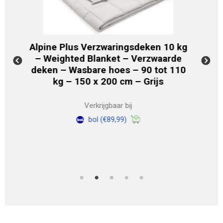
10 kg
Ella® Verzwaringsdeken 7kg – 150
V
rde
x 210cm – Zwaartedeken –
kw
 110
Weighted Blanket – Verzwaarde
Deken – OEKO-TEX Katoen –
bl
Lichtgrijs
Verkrijgbaar bij
bol
(€48,95)