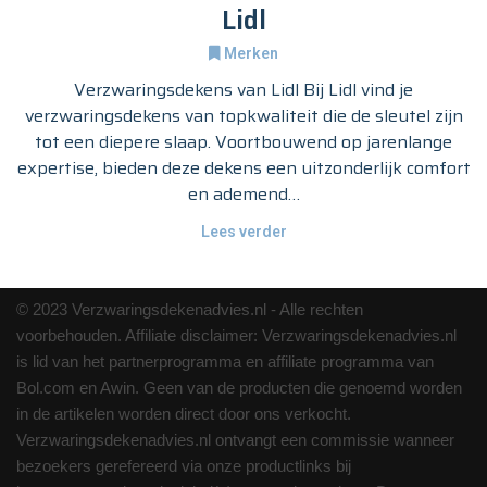
Lidl
Merken
Verzwaringsdekens van Lidl Bij Lidl vind je
verzwaringsdekens van topkwaliteit die de sleutel zijn
tot een diepere slaap. Voortbouwend op jarenlange
expertise, bieden deze dekens een uitzonderlijk comfort
en ademend…
Lees verder
© 2023 Verzwaringsdekenadvies.nl - Alle rechten
voorbehouden. Affiliate disclaimer: Verzwaringsdekenadvies.nl
is lid van het partnerprogramma en affiliate programma van
Bol.com en Awin. Geen van de producten die genoemd worden
in de artikelen worden direct door ons verkocht.
Verzwaringsdekenadvies.nl ontvangt een commissie wanneer
bezoekers gerefereerd via onze productlinks bij